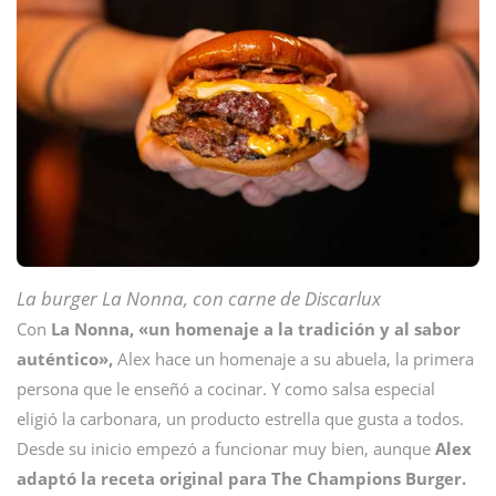
La burger La Nonna, con carne de Discarlux
Con
La Nonna, «un homenaje a la tradición y al sabor
auténtico»,
Alex hace un homenaje a su abuela, la primera
persona que le enseñó a cocinar. Y como salsa especial
eligió la carbonara, un producto estrella que gusta a todos.
Desde su inicio empezó a funcionar muy bien, aunque
Alex
adaptó la receta original para The Champions Burger.