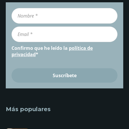
Confirmo que he leído la
política de
privacidad
*
Más populares