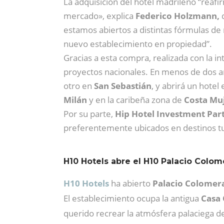
La adquisición del hotel madrileño “reaf
mercado», explica
Federico Holzmann,
d
estamos abiertos a distintas fórmulas de
nuevo establecimiento en propiedad”.
Gracias a esta compra, realizada con la 
proyectos nacionales. En menos de dos añ
otro en
San Sebastián
, y abrirá un hotel
Milán
y en la caribeña zona de
Costa Muj
Por su parte,
Hip Hotel Investment Par
preferentemente ubicados en destinos tu
H10 Hotels abre el H10 Palacio Colom
H10 Hotels
ha abierto
Palacio Colomer
El establecimiento ocupa la antigua
Casa
querido recrear la atmósfera palaciega del