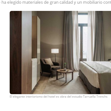
e ha elegido materiales de gran calidad y un mobiliario c
El elegante interiorismo del hotel es obra del estudio Tarruella Trenchs