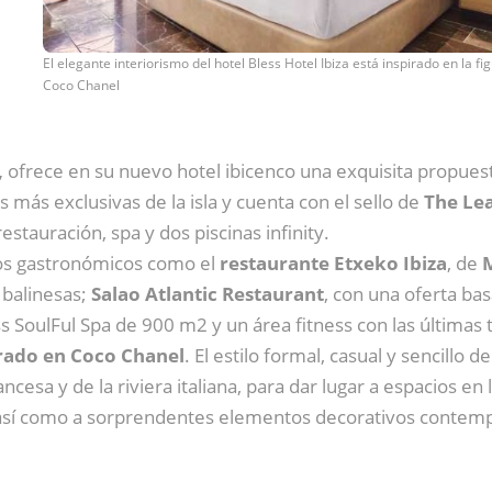
El elegante interiorismo del hotel Bless Hotel Ibiza está inspirado en la fi
Coco Chanel
,
ofrece en su nuevo hotel ibicenco una exquisita propuest
s más exclusivas de la isla y cuenta con el sello de
The Lea
estauración, spa y dos piscinas infinity.
ios gastronómicos como el
restaurante Etxeko Ibiza
, de
M
 balinesas;
Salao Atlantic Restaurant
, con una oferta ba
s SoulFul Spa de 900 m2 y un área fitness con las últimas 
pirado en Coco Chanel
. El estilo formal, casual y sencillo 
rancesa y de la riviera italiana, para dar lugar a espacios e
 así como a sorprendentes elementos decorativos contem