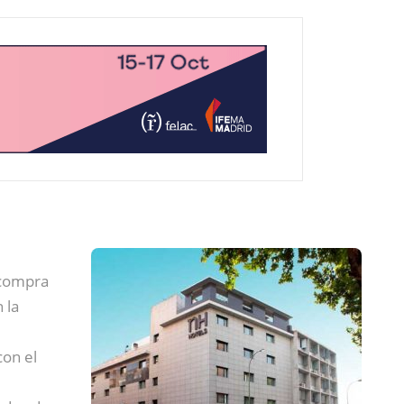
 compra
 la
con el