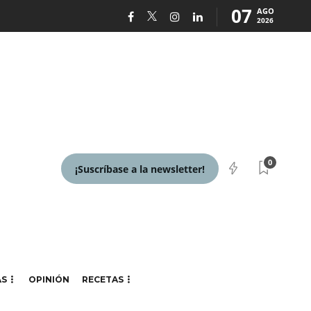
07
AGO
2026
0
¡Suscríbase a la newsletter!
AS
OPINIÓN
RECETAS