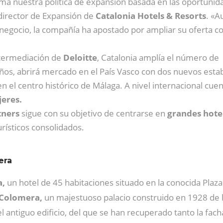
irma nuestra política de expansión basada en las oportuni
irector de Expansión de
Catalonia Hotels & Resorts
. «
 negocio, la compañía ha apostado por ampliar su oferta c
intermediación de
Deloitte
, Catalonia amplía el número de
os, abrirá mercado en el País Vasco con dos nuevos estab
 en el centro histórico de Málaga. A nivel internacional cu
eres.
tners
sigue con su objetivo de centrarse en
grandes hote
rísticos consolidados.
era
a,
un hotel de 45 habitaciones situado en la conocida Plaza
 Colomera,
un majestuoso palacio construido en 1928 de 
 antiguo edificio, del que se han recuperado tanto la facha