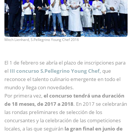
Mitch Lienhard, S.Pellegrino Young Chef 2016
El 1 de febrero se abría el plazo de inscripciones para
el
III concurso S.Pellegrino Young Chef,
que
reconoce el talento culinario emergente en todo el
mundo y llega con novedades.
Por primera vez,
el concurso tendrá una duración
de 18 meses, de 2017 a 2018
. En 2017 se celebrarán
las rondas preliminares de selección de los
concursantes y la celebración de las competiciones
locales, a las que seguirán
la gran final en junio de