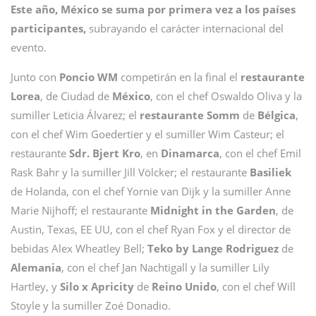
Este año, México se suma por primera vez a los países
participantes,
subrayando el carácter internacional del
evento.
Junto con
Poncio WM
competirán en la final el
restaurante
Lorea
, de Ciudad de
México
, con el chef Oswaldo Oliva y la
sumiller Leticia Álvarez; el
restaurante Somm
de
Bélgica
,
con el chef Wim Goedertier y el sumiller Wim Casteur; el
restaurante
Sdr. Bjert Kro
, en
Dinamarca
, con el chef Emil
Rask Bahr y la sumiller Jill Völcker; el restaurante
Basiliek
de Holanda, con el chef Yornie van Dijk y la sumiller Anne
Marie Nijhoff; el restaurante
Midnight in the Garden
, de
Austin, Texas, EE UU, con el chef Ryan Fox y el director de
bebidas Alex Wheatley Bell;
Teko by Lange Rodriguez
de
Alemania
, con el chef Jan Nachtigall y la sumiller Lily
Hartley, y
Silo x Apricity
de
Reino Unido
, con el chef Will
Stoyle y la sumiller Zoé Donadio.