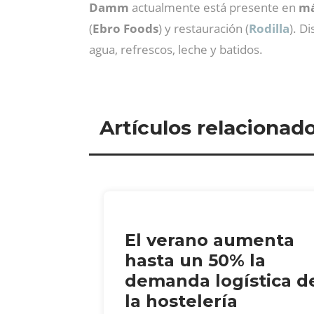
Damm
actualmente está presente en
má
(
Ebro Foods
) y restauración (
Rodilla
). D
agua, refrescos, leche y batidos.
Artículos relacionad
El verano aumenta
hasta un 50% la
demanda logística d
la hostelería