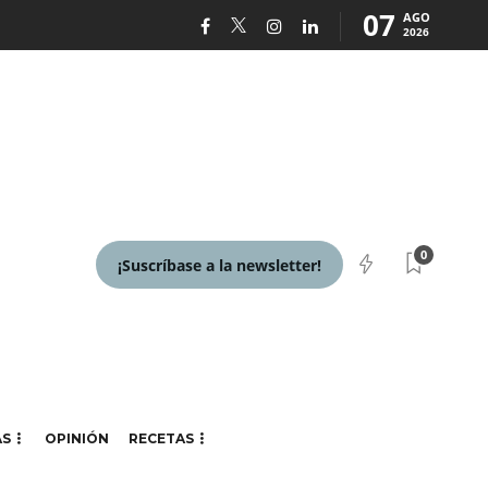
07
AGO
2026
0
¡Suscríbase a la newsletter!
AS
OPINIÓN
RECETAS