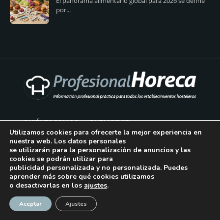
El panorama alimentario global para 2026 se define
por...
QUIÉNES SOMOS
PUBLICIDAD
Utilizamos cookies para ofrecerte la mejor experiencia en
nuestra web. Los datos personales
AVISO LEGAL
se utilizarán para la personalización de anuncios y las
cookies se podrán utilizar para
POLÍTICA DE COOKIES
publicidad personalizada y no personalizada. Puedes
aprender más sobre qué cookies utilizamos
POLÍTICA DE PRIVACIDAD
o desactivarlas en los
ajustes
.
¡Suscríbase!
CONTACTO
Aceptar
Ajustes