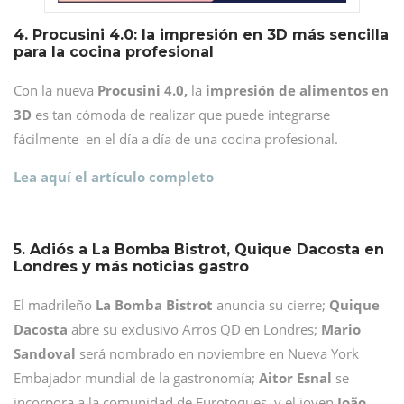
4. Procusini 4.0: la impresión en 3D más sencilla
para la cocina profesional
Con la nueva
Procusini 4.0,
la
impresión de alimentos en
3D
es tan cómoda de realizar que puede integrarse
fácilmente en el día a día de una cocina profesional.
Lea aquí el artículo completo
5. Adiós a La Bomba Bistrot, Quique Dacosta en
Londres y más noticias gastro
El madrileño
La Bomba Bistrot
anuncia su cierre;
Quique
Dacosta
abre su exclusivo Arros QD en Londres;
Mario
Sandoval
será nombrado en noviembre en Nueva York
Embajador mundial de la gastronomía;
Aitor Esnal
se
incorpora a la comunidad de Eurotoques, y el joven
João