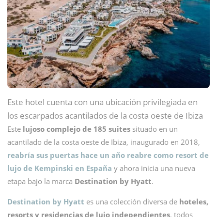
Este hotel cuenta con una ubicación privilegiada en
los escarpados acantilados de la costa oeste de Ibiza
Este
lujoso complejo de 185 suites
situado en un
acantilado de la costa oeste de Ibiza, inaugurado en 2018,
reabría sus puertas hace un año reabre como resort de
lujo de Kempinski en España
y ahora inicia una nueva
etapa bajo la marca
Destination by Hyatt
.
Destination by Hyatt
es una colección diversa de
hoteles,
resorts y residencias de lujo independientes
, todos