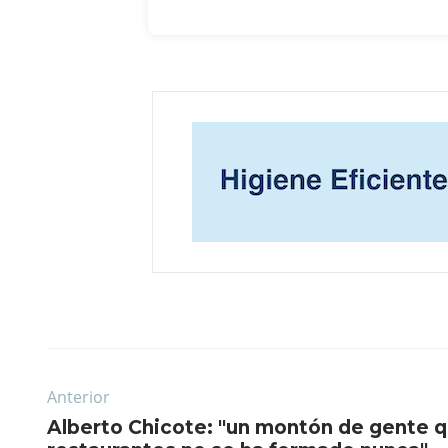
Anterior
Alberto Chicote: "un montón de gente 