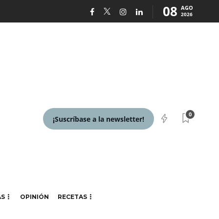
08
AGO
2026
0
¡Suscríbase a la newsletter!
AS
OPINIÓN
RECETAS