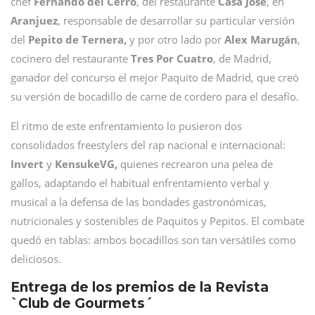
chef
Fernando del Cerro
, del restaurante
Casa José
, en
Aranjuez
, responsable de desarrollar su particular versión
del
Pepito de Ternera,
y por otro lado por
Alex Marugán
,
cocinero del restaurante
Tres Por Cuatro
, de Madrid,
ganador del concurso el mejor Paquito de Madrid, que creó
su versión de bocadillo de carne de cordero para el desafío.
El ritmo de este enfrentamiento lo pusieron dos
consolidados freestylers del rap nacional e internacional:
Invert
y
KensukeVG,
quienes recrearon una pelea de
gallos, adaptando el habitual enfrentamiento verbal y
musical a la defensa de las bondades gastronómicas,
nutricionales y sostenibles de Paquitos y Pepitos. El combate
quedó en tablas: ambos bocadillos son tan versátiles como
deliciosos.
Entrega de los premios de la Revista
`Club de Gourmets´