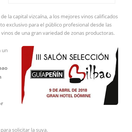
e
de la capital vizcaína, a los mejores vinos calificados
to exclusivo para el público profesional desde las
tar vinos de una gran variedad de zonas productoras.
n un
lbao
n
or
para solicitar la suya.