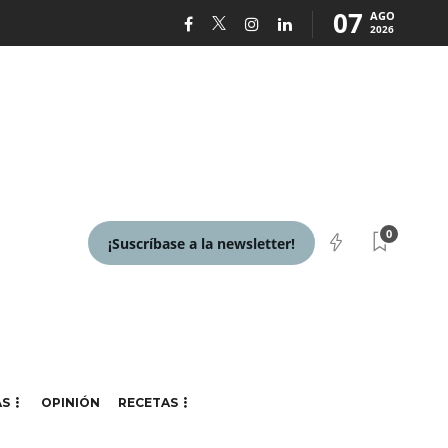
07
AGO
2026
0
¡Suscríbase a la newsletter!
AS
OPINIÓN
RECETAS