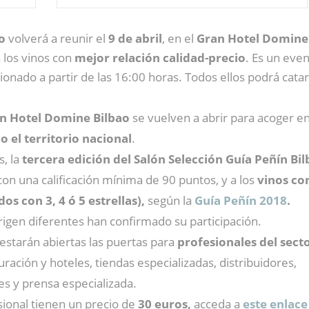
o
volverá a reunir el
9 de abril
, en el
Gran Hotel Domin
a los vinos con
mejor relación calidad-precio
. Es un even
icionado a partir de las 16:00 horas. Todos ellos podrá ca
n Hotel Domine Bilbao
se vuelven a abrir para acoger e
o el territorio nacional
.
s, la
tercera edición del Salón Selección Guía Peñín Bi
con una calificación mínima de 90 puntos, y a los
vinos co
dos con 3, 4 ó 5 estrellas),
según la
Guía Peñín 2018
.
gen diferentes han confirmado su participación.
estarán abiertas las puertas para
profesionales del sect
ación y hoteles, tiendas especializadas, distribuidores,
es y prensa especializada.
sional tienen un precio de
30 euros,
acceda a
este enlace