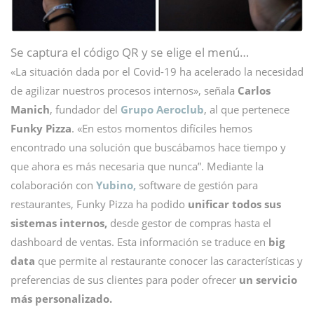
Se captura el código QR y se elige el menú…
«La situación dada por el Covid-19 ha acelerado la necesidad
de agilizar nuestros procesos internos», señala
Carlos
Manich
, fundador del
Grupo Aeroclub
, al que pertenece
Funky Pizza
. «En estos momentos difíciles hemos
encontrado una solución que buscábamos hace tiempo y
que ahora es más necesaria que nunca”. Mediante la
colaboración con
Yubino,
software de gestión para
restaurantes, Funky Pizza ha podido
unificar todos sus
sistemas internos,
desde gestor de compras hasta el
dashboard de ventas. Esta información se traduce en
big
data
que permite al restaurante conocer las características y
preferencias de sus clientes para poder ofrecer
un servicio
más personalizado.