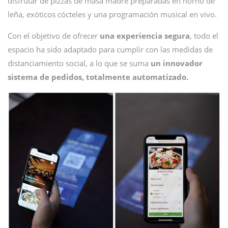
disfrutar de pizzas de masa madre preparadas en horno de
leña, exóticos cócteles y una programación musical en vivo.
Con el objetivo de ofrecer
una experiencia segura
, todo el
espacio ha sido adaptado para cumplir con las medidas de
distanciamiento social, a lo que se suma
un innovador
sistema de pedidos, totalmente automatizado.