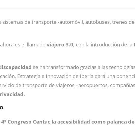
sistemas de transporte -automóvil, autobuses, trenes de ce
 ahora es el llamado
viajero 3.0,
con la introducción de la
 discapacidad
se ha transformado gracias a las tecnología
icación, Estrategia e Innovación de Iberia dará una ponenc
servicio de transporte de viajeros –aeropuertos, compañí
privacidad.
co
l
4º Congreso Centac
la accesibilidad como palanca de