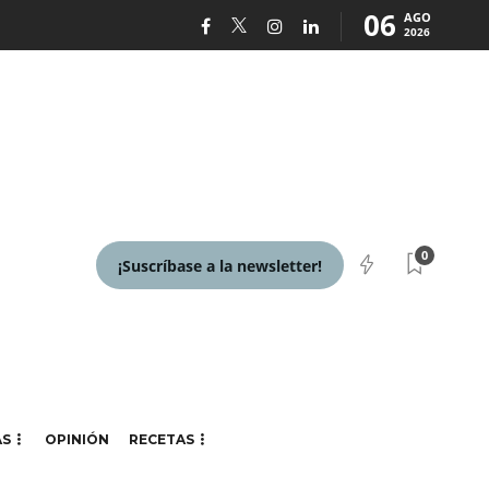
06
AGO
2026
0
¡Suscríbase a la newsletter!
AS
OPINIÓN
RECETAS