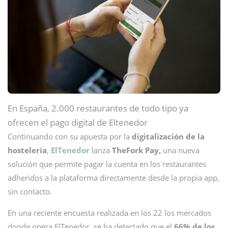
En España, 2.000 restaurantes de todo tipo ya
ofrecen el pago digital de Eltenedor
Continuando con su apuesta por la
digitalización de la
hostelería
,
ElTenedor
lanza
TheFork Pay,
una nueva
solución que permite pagar la cuenta en los restaurantes
adheridos a la plataforma directamente desde la propia app,
sin contacto.
En una reciente encuesta realizada en los 22 los mercados
donde opera ElTenedor, se ha detectado que el
66% de los