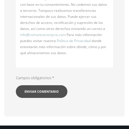
con base en tu consentimiento. No cedemos sus datos
a terceros. Tampoco realizamos transferencias
internacionales de sus datos. Puede ejercer sus
derechos de acceso, rectificación y supresión de los
datos, así como otros derechos enviando un correo a
info@
comunicacionycia.com
Para más información
puedes visitar nuestra
Política de Privacidad
donde
entontarás más información sobre dónde, cómo y por
qué almacenamos sus datos.
Campos obligatorios
*