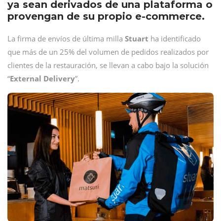
ya sean derivados de una plataforma o
provengan de su propio e-commerce.
La firma de envíos de última milla
Stuart
ha identificado
que más de un 25% del volumen de pedidos realizados por
clientes de la restauración, se llevan a cabo bajo la solución
“
External Delivery
”.