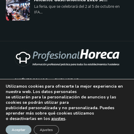
La feria, que se celebrará del 2 al 5 de octubre en
IFA...
QUIÉNES SOMOS
PUBLICIDAD
Utilizamos cookies para ofrecerte la mejor experiencia en
nuestra web. Los datos personales
AVISO LEGAL
se utilizarán para la personalización de anuncios y las
cookies se podrán utilizar para
POLÍTICA DE COOKIES
publicidad personalizada y no personalizada. Puedes
aprender más sobre qué cookies utilizamos
POLÍTICA DE PRIVACIDAD
o desactivarlas en los
ajustes
.
¡Suscríbase!
CONTACTO
Aceptar
Ajustes