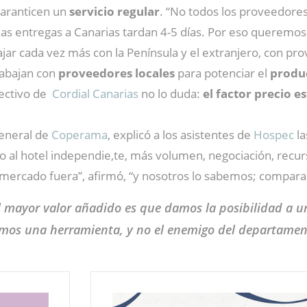
aranticen un
servicio regular
. “No todos los proveedores
 las entregas a Canarias tardan 4-5 días. Por eso queremo
jar cada vez más con la Península y el extranjero, con p
rabajan con
proveedores locales
para potenciar el
produc
rectivo de
Cordial Canarias
no lo duda:
el factor precio es
general de
Coperama
, explicó a los asistentes de
Hospec
la
mo al hotel independie,te, más volumen, negociación, recu
 mercado fuera”, afirmó, “y nosotros lo sabemos; comparam
l mayor valor añadido es que damos la posibilidad a 
mos una herramienta, y no el enemigo del departamen