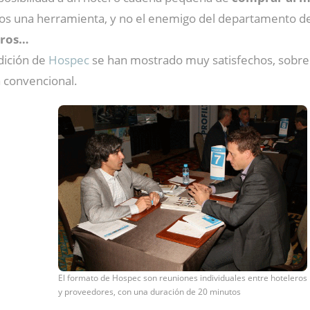
mos una herramienta, y no el enemigo del departamento de
eros…
dición de
Hospec
se han mostrado muy satisfechos, sobre 
ia convencional.
El formato de Hospec son reuniones individuales entre hoteleros
y proveedores, con una duración de 20 minutos