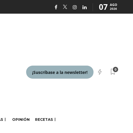
07
AGO
2026
0
¡Suscríbase a la newsletter!
AS
OPINIÓN
RECETAS