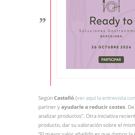
Según
Castelló
(
ver aquí la entrevista c
partner y
ayudarle a reducir costes
. De
analizar productos”. Otra iniciativa recien
producto, dar su valoración sobre el mis
“El mayor valor añadido es que damos la 