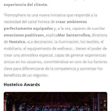
experiencia del cliente.
“Atmosphere es una nueva iniciativa que responde a la
necesidad del canal horeca de
crear ambientes
perfectamente equipados
y, a la vez, capaces de suscitar
emociones positivas»,
explica
Mar Santarrufina,
directora
de
Hostelco.
«La decoración, la iluminación, los textiles, el
mobiliario, el equipamiento de wellness… tienen el poder de
crear una atmosfera especial, capaz de generar experiencias
únicas en los usuarios, convirtiéndose en uno de los factores
clave para diferenciarse de la competencia y aumentar los
beneficios de un negocio».
Hostelco Awards