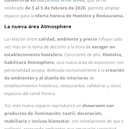
convertirse en
Barcelona Wine Week
,
que se ha
celebrado
de 3 al 5 de febrero de 2020
, permite ampliar
espacio para la
oferta horeca de Hostelco y Restaurama.
La nueva área Atmosphere
La relación entre
calidad, ambiente y precio
influye cada
vez más en la toma de decisión a la hora de
escoger un
establecimiento hostelero.
Consciente de ello,
Hostelco,
habilitará Atmosphere
, una nueva área de exposición con
personalidad propia, dedicada exclusivamente a la
creación
de ambientes y al diseño de interiores
de
establecimientos hoteleros, restaurantes, cafeterías y otros
espacios del canal horeca.
Así, este nuevo espacio reproducirá un
showroom con
productos de iluminación, textil, decoración,
mobiliario
e
incluso bienestar
, con instalaciones de spa o
wellness, recreando ambientes que emanarán serenidad,