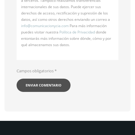
a terceros. Tampoco realizamos transferencias
internacionales de sus datos. Puede ejercer sus
derechos de acceso, rectificación y supresión de los
datos, así como otros derechos enviando un correo a
info@
comunicacionycia.com
Para más información
puedes visitar nuestra
Política de Privacidad
donde
entontarás más información sobre dónde, cómo y por
qué almacenamos sus datos.
Campos obligatorios
*