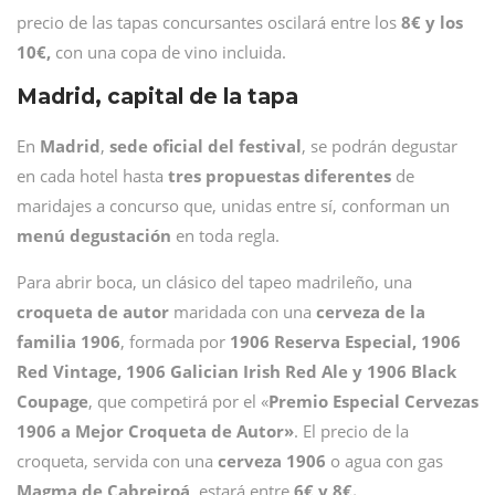
precio de las tapas concursantes oscilará entre los
8€ y los
10€,
con una copa de vino incluida.
Madrid, capital de la tapa
En
Madrid
,
sede oficial del festival
, se podrán degustar
en cada hotel hasta
tres propuestas
diferentes
de
maridajes a concurso que, unidas entre sí, conforman un
menú degustación
en toda regla.
Para abrir boca, un clásico del tapeo madrileño, una
croqueta de autor
maridada con una
cerveza de la
familia 1906
, formada por
1906 Reserva Especial, 1906
Red Vintage, 1906 Galician Irish Red Ale y 1906 Black
Coupage
, que competirá por el «
Premio Especial Cervezas
1906 a Mejor Croqueta de Autor»
. El precio de la
croqueta, servida con una
cerveza 1906
o agua con gas
Magma de Cabreiroá
, estará entre
6€ y 8€.