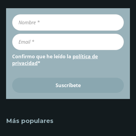
Confirmo que he leído la
política de
privacidad
*
Más populares