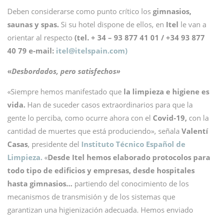
Deben considerarse como punto crítico los
gimnasios,
saunas y spas.
Si su hotel dispone de ellos, en
Itel
le van a
orientar al respecto
(tel. + 34 – 93 877 41 01 / +34 93 877
40 79 e-mail:
itel@
itelspain.com)
«
Desbordados, pero satisfechos»
«Siempre hemos manifestado que
la limpieza e higiene es
vida.
Han de suceder casos extraordinarios para que la
gente lo perciba, como ocurre ahora con el
Covid-19,
con la
cantidad de muertes que está produciendo», señala
Valentí
Casas
, presidente del
Instituto Técnico Español de
Limpieza.
«
Desde Itel hemos elaborado protocolos para
todo tipo de edificios y empresas, desde hospitales
hasta gimnasios…
partiendo del conocimiento de los
mecanismos de transmisión y de los sistemas que
garantizan una higienización adecuada. Hemos enviado