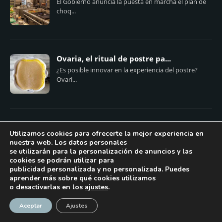
El Gobierno anuncia la puesta en marcha el plan de
choq...
Ovaria, el ritual de postre pa...
¿Es posible innovar en la experiencia del postre?
Ovari...
Naked & Sated reestructura...
Utilizamos cookies para ofrecerte la mejor experiencia en
La cadena de restauración saludable Naked & Sated
nuestra web. Los datos personales
i...
se utilizarán para la personalización de anuncios y las
cookies se podrán utilizar para
publicidad personalizada y no personalizada. Puedes
aprender más sobre qué cookies utilizamos
o desactivarlas en los
ajustes
.
¡Suscríbase!
Aceptar
Ajustes