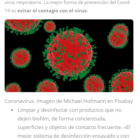
virus respiratorio. La mejor forma de prevención del Covid-
19 es
evitar el contagio con el virus:
Coronavirus. Imagen de Michael Hofmann en Pixabay
Limpiar y desinfectar con productos que no
dejen biofilm, de forma concienzuda,
superficies y objetos de contacto frecuente. «El
mejor sistema de desinfección ensayado y con