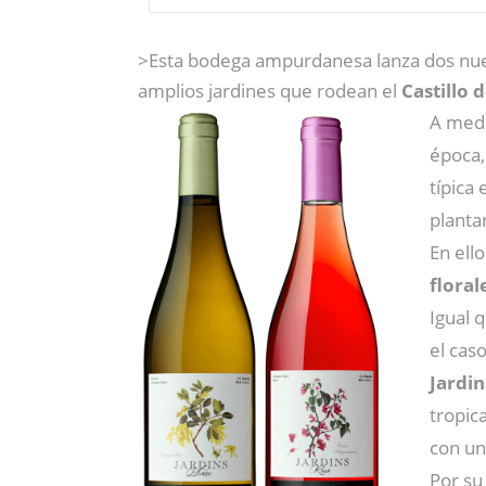
>Esta bodega ampurdanesa lanza dos nue
amplios jardines que rodean el
Castillo 
A medi
época,
típica
planta
En ell
floral
Igual 
el cas
Jardin
tropic
con un
Por su