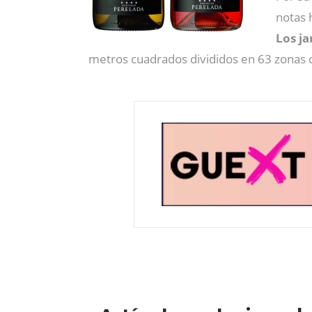
notas 
Los ja
metros cuadrados divididos en 63 zonas 