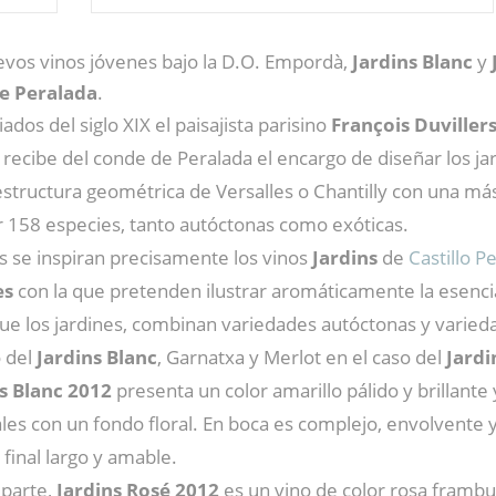
vos vinos jóvenes bajo la D.O. Empordà,
Jardins Blanc
y
de Peralada
.
ados del siglo XIX el paisajista parisino
François Duviller
 recibe del conde de Peralada el encargo de diseñar los jar
 estructura geométrica de Versalles o Chantilly con una más 
r 158 especies, tanto autóctonas como exóticas.
os se inspiran precisamente los vinos
Jardins
de
Castillo P
es
con la que pretenden ilustrar aromáticamente la esencia d
que los jardines, combinan variedades autóctonas y varie
o del
Jardins Blanc
, Garnatxa y Merlot en el caso del
Jardi
s Blanc 2012
presenta un color amarillo pálido y brillante
ales con un fondo floral. En boca es complejo, envolvente y
 final largo y amable.
 parte,
Jardins Rosé 2012
es un vino de color rosa frambue