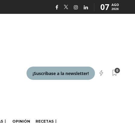
07
AGO
2026
0
¡Suscríbase a la newsletter!
AS
OPINIÓN
RECETAS