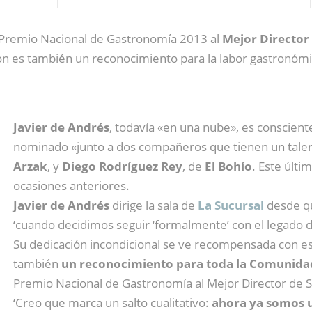
 Premio Nacional de Gastronomía 2013 al
Mejor Director 
rdón es también un reconocimiento para la labor gastronómi
Javier de Andrés
, todavía «en una nube», es conscien
nominado «junto a dos compañeros que tienen un talen
Arzak
, y
Diego Rodríguez Rey
, de
El Bohío
. Este últi
ocasiones anteriores.
Javier de Andrés
dirige la sala de
La Sucursal
desde qu
‘cuando decidimos seguir ‘formalmente’ con el legado d
Su dedicación incondicional se ve recompensada con e
también
un reconocimiento para toda la Comunida
Premio Nacional de Gastronomía al Mejor Director de 
‘Creo que marca un salto cualitativo:
ahora ya somos u