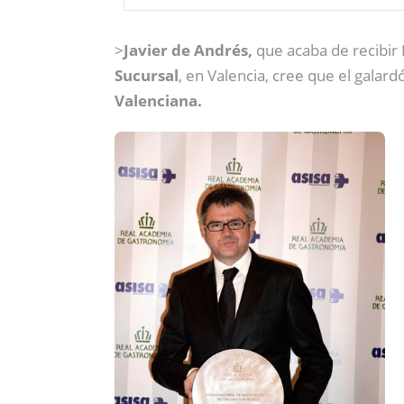
>
Javier de Andrés,
que acaba de recibir
Sucursal
, en Valencia, cree que el gala
Valenciana.