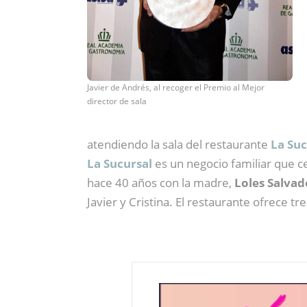
Javier de Andrés, al recoger el Premio al Mejor
director de sala
atendiendo la sala del restaurante
La Suc
La Sucursal
es un negocio familiar que c
hace 40 años con la madre,
Loles Salvad
Javier y Cristina. El restaurante ofrece 