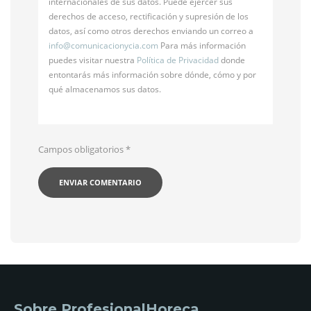
internacionales de sus datos. Puede ejercer sus
derechos de acceso, rectificación y supresión de los
datos, así como otros derechos enviando un correo a
info@
comunicacionycia.com
Para más información
puedes visitar nuestra
Política de Privacidad
donde
entontarás más información sobre dónde, cómo y por
qué almacenamos sus datos.
Campos obligatorios
*
Sobre ProfesionalHoreca