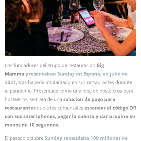
Los fundadores del grupo de restauración
Big
Mamma
presentaban Sunday en España, en julio de
2021
,
tras haberla implantado en sus restaurantes durante
la pandemia. Presentada como una idea de hosteleros para
hosteleros, se trata de una
solución de pago
para
restaurantes
que a los comensales
escanear el código QR
con sus smartphones, pagar la cuenta y dar propina en
menos de 10 segundos
.
El pasado octubre
Sunday recaudaba 100 millones de