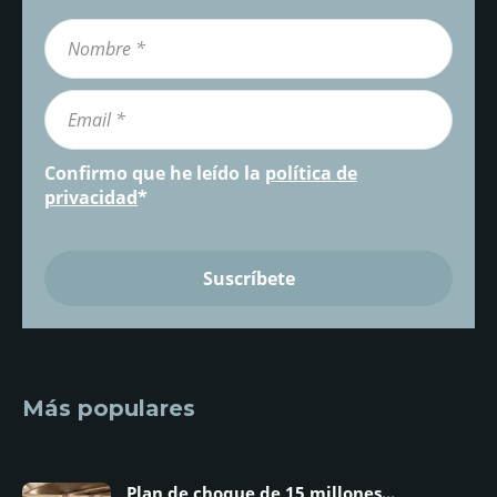
Confirmo que he leído la
política de
privacidad
*
Más populares
Plan de choque de 15 millones...