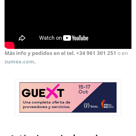
Más info y pedidos en el tel. +34 961 301 251
o en
zumex.com
.