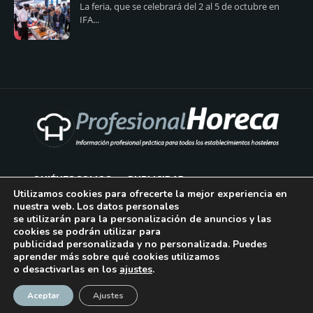
La feria, que se celebrará del 2 al 5 de octubre en
IFA...
QUIÉNES SOMOS
PUBLICIDAD
Utilizamos cookies para ofrecerte la mejor experiencia en
nuestra web. Los datos personales
AVISO LEGAL
se utilizarán para la personalización de anuncios y las
cookies se podrán utilizar para
POLÍTICA DE COOKIES
publicidad personalizada y no personalizada. Puedes
aprender más sobre qué cookies utilizamos
POLÍTICA DE PRIVACIDAD
o desactivarlas en los
ajustes
.
¡Suscríbase!
CONTACTO
Aceptar
Ajustes