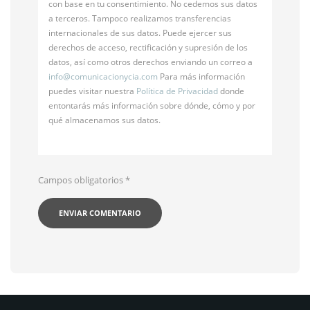
con base en tu consentimiento. No cedemos sus datos
a terceros. Tampoco realizamos transferencias
internacionales de sus datos. Puede ejercer sus
derechos de acceso, rectificación y supresión de los
datos, así como otros derechos enviando un correo a
info@
comunicacionycia.com
Para más información
puedes visitar nuestra
Política de Privacidad
donde
entontarás más información sobre dónde, cómo y por
qué almacenamos sus datos.
Campos obligatorios
*