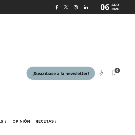
06
AGO
2026
0
¡Suscríbase a la newsletter!
AS
OPINIÓN
RECETAS