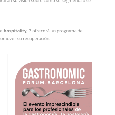
rtirán su visión sobre cómo se segmenta o se
.
de
hospitality
,
7 ofrecerá un programa de
promover su recuperación.