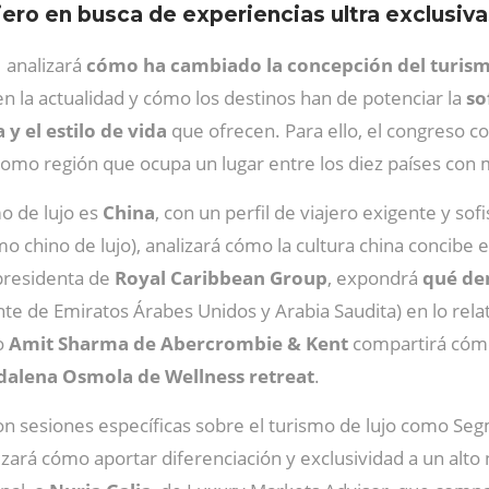
ero en busca de experiencias ultra exclusiva
 analizará
cómo ha cambiado la concepción del turism
en la actualidad y cómo los destinos han de potenciar la
so
y el estilo de vida
que ofrecen. Para ello, el congreso 
como región que ocupa un lugar entre los diez países con 
o de lujo es
China
, con un perfil de viajero exigente y sof
o chino de lujo), analizará cómo la cultura china concibe e
epresidenta de
Royal Caribbean Group
, expondrá
qué dem
te de Emiratos Árabes Unidos y Arabia Saudita) en lo relat
o
Amit Sharma de Abercrombie & Kent
compartirá cómo 
alena Osmola de Wellness retreat
.
n sesiones específicas sobre el turismo de lujo como Segmen
zará cómo aportar diferenciación y exclusividad a un alto 