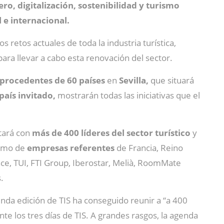
ero, digitalización, sostenibilidad y turismo
l e internacional.
 retos actuales de toda la industria turística,
ara llevar a cabo esta renovación del sector.
a procedentes de 60 países
en
Sevilla,
que situará
 país invitado,
mostrarán todas las iniciativas que el
ntará con
más de 400 líderes del sector turístico
y
como de
empresas referentes
de Francia, Reino
ance, TUI, FTI Group, Iberostar, Melià, RoomMate
.
gunda edición de TIS ha conseguido reunir a “a 400
nte los tres días de TIS. A grandes rasgos, la agenda