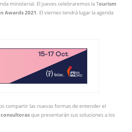
da ministerial. El jueves celebraremos la T
ourism
on Awards 2021
. El viernes tendrá lugar la agenda
os compartir las nuevas formas de entender el
 consultoras
que presentarán sus soluciones a los