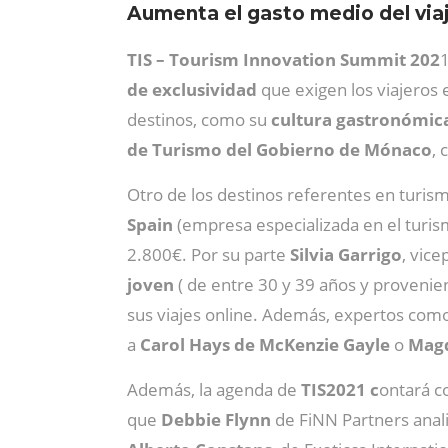
Aumenta el gasto medio del viaj
TIS – Tourism Innovation Summit 202
1
de exclusividad
que exigen los viajeros 
destinos, como su
cultura gastronómica 
de Turismo del Gobierno de Mónaco
, 
Otro de los destinos referentes en turism
Spain
(empresa especializada en el turism
2.800€. Por su parte
Silvia Garrigo
, vic
joven
( de entre 30 y 39 años y provenien
sus viajes online. Además, expertos com
a
Carol Hays de McKenzie Gayle
o
Magd
Además, la agenda de
TIS2021 c
ontará co
que
Debbie Flynn
de FiNN Partners anali