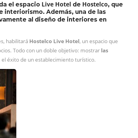
Live Hotel
Hostelco
rda el espacio
de
, que
e interiorismo. Además, una de las
vamente al diseño de interiores en
s, habilitará
Hostelco Live Hotel
, un espacio que
ocios. Todo con un doble objetivo: mostrar
las
 el éxito de un establecimiento turístico.