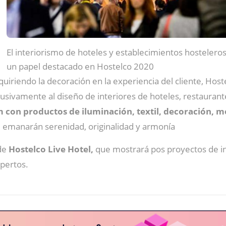
El interiorismo de hoteles y establecimientos hostelero
un papel destacado en Hostelco 2020
iriendo la decoración en la experiencia del cliente, Host
sivamente al diseño de interiores de hoteles, restaurantes
on productos de iluminación, textil, decoración, mo
 emanarán serenidad, originalidad y armonía
de
Hostelco Live Hotel,
que mostrará pos proyectos de int
pertos.