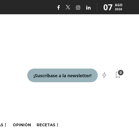
07
AGO
2026
0
¡Suscríbase a la newsletter!
AS
OPINIÓN
RECETAS