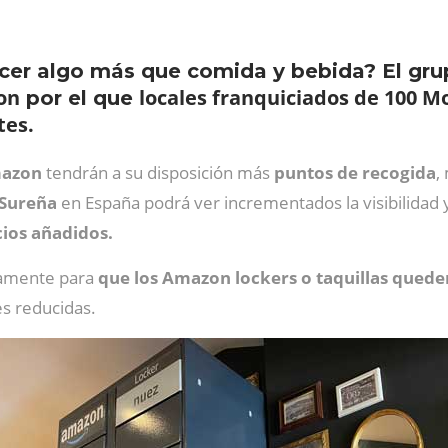
ecer algo más que comida y bebida? El gr
on
locales franquiciados de 100 M
por el que
tes.
azon
tendrán a su disposición más
puntos de recogida
,
 Sureña
en España podrá ver incrementados la visibilidad y
cios añadidos.
tamente para
que los Amazon lockers o taquillas queden
s reducidas.