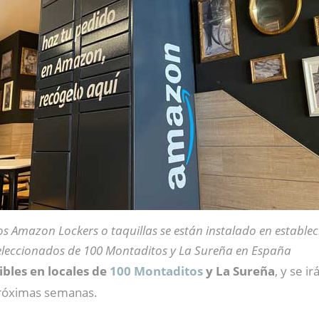
os Amazon Lockers o taquillas se están instalado en estable
eleccionados de 100 Montaditos y La Sureña en España
ibles en locales de
100 Montaditos
y La Sureña
, y se 
 próximas semanas.