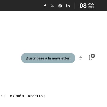
08
AGO
2026
0
¡Suscríbase a la newsletter!
AS
OPINIÓN
RECETAS