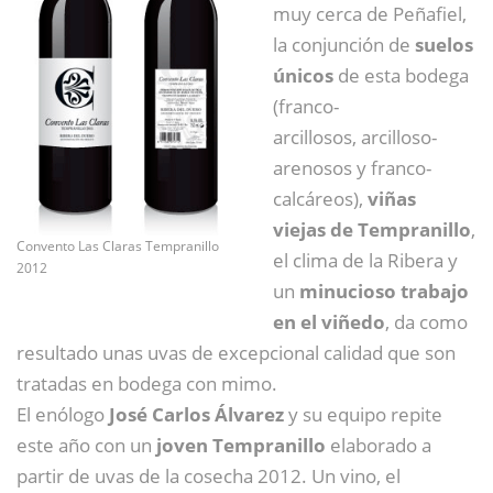
muy cerca de Peñafiel,
la conjunción de
suelos
únicos
de esta bodega
(franco-
arcillosos, arcilloso-
arenosos y franco-
calcáreos),
viñas
viejas de Tempranillo
,
Convento Las Claras Tempranillo
el clima de la Ribera y
2012
un
minucioso trabajo
en el viñedo
, da como
resultado unas uvas de excepcional calidad que son
tratadas en bodega con mimo.
El enólogo
José Carlos Álvarez
y su equipo repite
este año con un
joven Tempranillo
elaborado a
partir de uvas de la cosecha 2012. Un vino, el