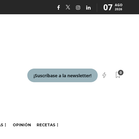
07
AGO
2026
0
¡Suscríbase a la newsletter!
AS
OPINIÓN
RECETAS