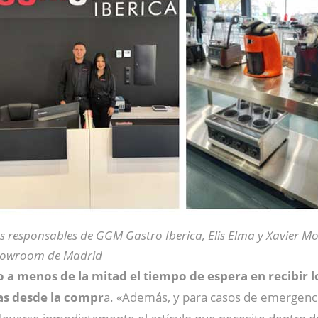
s responsables de GGM Gastro Iberica, Elis Elma y Xavier Mo
owroom de Madrid
o a menos de la mitad el tiempo de espera en recibir 
as desde la compr
a. «Además, y para casos de emergenc