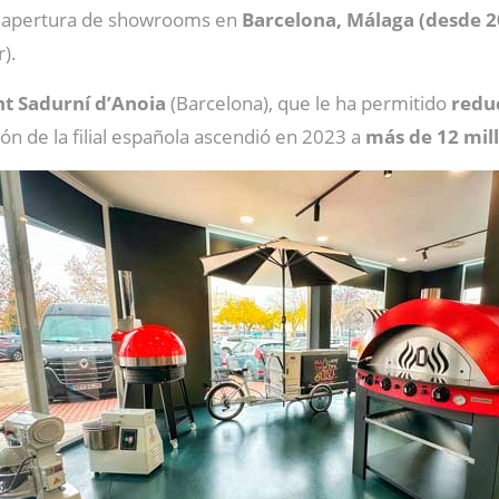
la apertura de showrooms en
Barcelona, Málaga (desde 2
).
nt Sadurní d’Anoia
(Barcelona), que le ha permitido
reduc
ón de la filial española ascendió en 2023 a
más de 12 mil