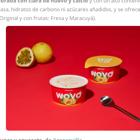
orada con clara de huevo y calcio
y con un alto conteni
rasa, hidratos de carbono ni azúcares añadidos, y se ofre
Original y con frutas: Fresa y Maracuyá).
unas y aguacate, de
Agrosevilla