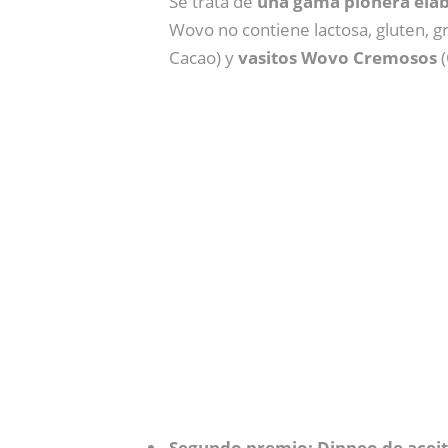
Se trata de
una gama pionera elab
Wovo no contiene lactosa, gluten, g
Cacao) y
vasitos Wovo Cremosos
(
Segundo premio: Dippeo de aceit