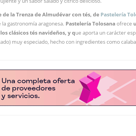
iente y un sabor salado y cítrico delicioso.
te de la Trenza de Almudévar con tés, de
Pastelería To
e la gastronomía aragonesa.
Pastelería Tolosana
ofrece
u
los clásicos tés navideños, y q
ue aporta un carácter esp
do) muy especiado, hecho con ingredientes como calabaza,