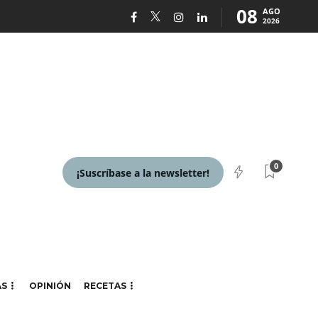
08
AGO
2026
0
¡Suscríbase a la newsletter!
AS
OPINIÓN
RECETAS