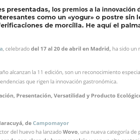
los premios a la innovación
es presentadas,
teresantes como un «yogur» o postre sin l
sferificaciones de morcilla. He aquí el pa
ia
, celebrado
del 17 al 20 de abril en Madrid,
ha sido un 
 año alcanzan la 11 edición, son un reconocimiento espec
 tendencias que rigen la innovación gastronómica.
ación, Presentación, Versatilidad y Producto Ecológic
aracuyá, de
Campomayor
ector del huevo ha lanzado
Wovo
, una nueva categoría de 