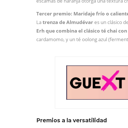
escamas de naranja otorga una textura cruj
Tercer premio: Maridaje frío o calien
La
trenza de Almudévar
es un clásico d
Erh que combina el clásico té chai con 
cardamomo, y un té oolong azul (fermenta
Premios a la versatilidad