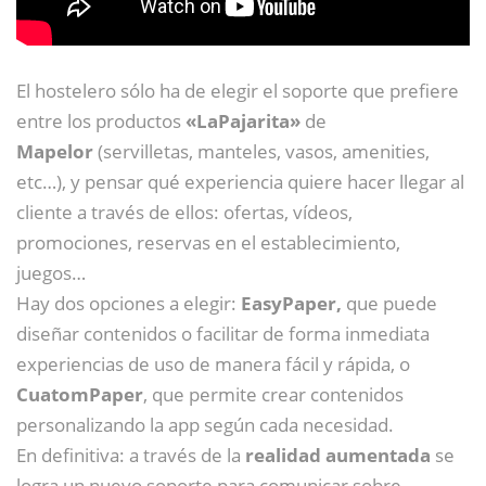
El hostelero sólo ha de elegir el soporte que prefiere
entre los productos
«LaPajarita»
de
Mapelor
(servilletas, manteles, vasos, amenities,
etc…), y pensar qué experiencia quiere hacer llegar al
cliente a través de ellos: ofertas, vídeos,
promociones, reservas en el establecimiento,
juegos…
Hay dos opciones a elegir:
EasyPaper,
que puede
diseñar contenidos o facilitar de forma inmediata
experiencias de uso de manera fácil y rápida, o
CuatomPaper
, que permite crear contenidos
personalizando la app según cada necesidad.
En definitiva: a través de la
realidad aumentada
se
logra un nuevo soporte para comunicar sobre