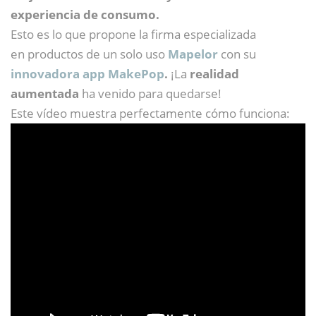
experiencia de consumo.
Esto es lo que propone la firma especializada
en productos de un solo uso
Mapelor
con su
innovadora app MakePop
.
¡La
realidad
aumentada
ha venido para quedarse!
Este vídeo muestra perfectamente cómo funciona: