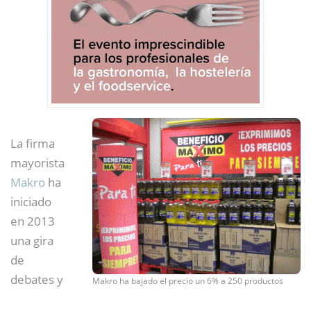
La firma
mayorista
Makro
ha
iniciado
en 2013
una gira
de
debates y
Makro ha bajado el precio un 6% a 250 productos