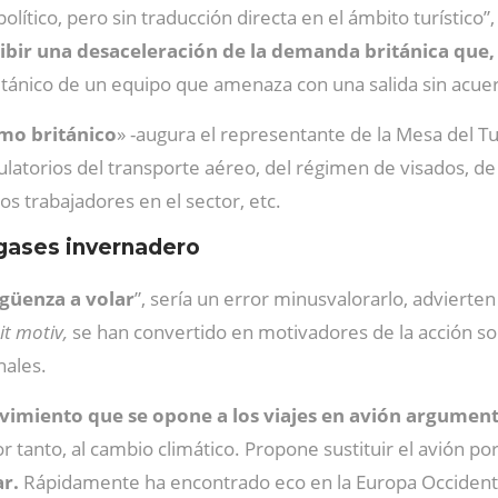
lítico, pero sin traducción directa en el ámbito turístico”,
ibir una desaceleración de la demanda británica
que,
británico de un equipo que amenaza con una salida sin acue
smo británico
» -augura el representante de la Mesa del T
ulatorios del transporte aéreo, del régimen de visados, de la
os trabajadores en el sector, etc.
 gases invernadero
güenza a volar
”, sería un error minusvalorarlo, advierte
eit motiv,
se han convertido en motivadores de la acción soci
nales.
imiento que se opone a los viajes en avión argumen
or tanto, al cambio climático. Propone sustituir el avión 
ar.
Rápidamente ha encontrado eco en la Europa Occidental