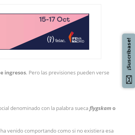
¡Suscríbase!
e ingresos
. Pero las previsiones pueden verse
social denominado con la palabra sueca
flygskam
o
e ha venido comportando como si no existiera esa