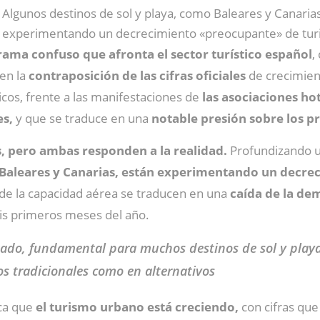
Algunos destinos de sol y playa, como Baleares y Canarias
experimentando un decrecimiento «preocupante» de turi
ama confuso que afronta el sector turístico español
,
 en la
contraposición de las cifras oficiales
de crecimient
ticos, frente a las manifestaciones de
las asociaciones ho
es,
y que se traduce en una
notable presión sobre los pr
, pero ambas responden a la realidad.
Profundizando un
o Baleares y Canarias, están experimentando un decr
 de la capacidad aérea se traducen en una
caída de la d
is primeros meses del año.
do, fundamental para muchos destinos de sol y playa, 
os tradicionales como en alternativos
ica que
el turismo urbano está creciendo,
con cifras que