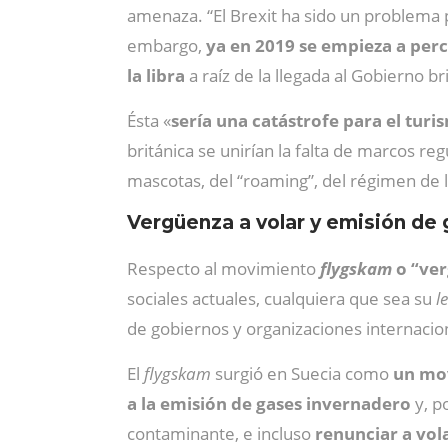
amenaza. “El Brexit ha sido un problema po
embargo,
ya en 2019 se empieza a perc
la libra
a raíz de la llegada al Gobierno 
Ésta «
sería una catástrofe para el turi
británica se unirían la falta de marcos reg
mascotas, del “roaming”, del régimen de l
Vergüenza a volar y emisión de
Respecto al movimiento
flygskam
o “ver
sociales actuales, cualquiera que sea su
l
de gobiernos y organizaciones internacio
El
flygskam
surgió en Suecia como
un mov
a la emisión de gases invernadero
y, p
contaminante, e incluso
renunciar a vol