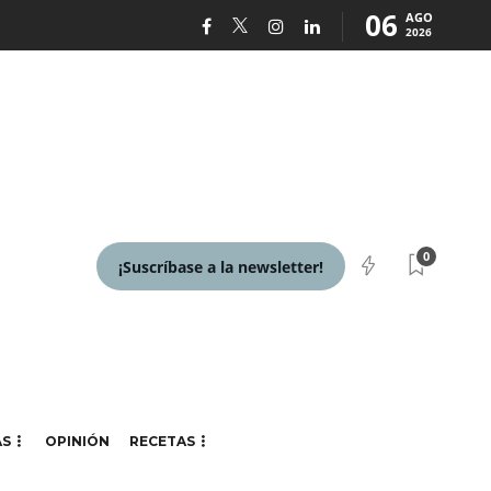
06
AGO
2026
0
¡Suscríbase a la newsletter!
AS
OPINIÓN
RECETAS