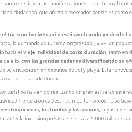
e parece resistir a las manifestaciones de rechazo al turism
guridad ciudadana, que afecta a mercados sensibles como el
e
el turismo hacia España está cambiando ya desde h
efecto, la demanda de turismo organizado (-6,8% en paqu
do hacia el
viaje individual de corta duración
, tanto en 
 de ello,
con las grandes cadenas diversificando su o
e se encuentran en destinos de sol y playa. Esta renovac
nos maduros”, añade Porras.
r turístico ha venido realizando un gran esfuerzo inversor
itividad frente a otros destinos mediterráneos no se base 
ores financieros, los fondos y las socimis
, cuyas invers
En 2019 la inversión prevista se eleva a 5.000 millones de