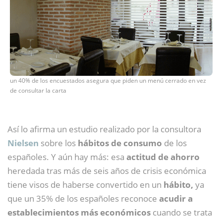
un 40% de los encuestados asegura que piden un menú cerrado en vez
de consultar la carta
Así lo afirma un estudio realizado por la consultora
Nielsen
sobre los
hábitos de consumo
de los
españoles. Y aún hay más: esa
actitud de ahorro
heredada tras más de seis años de crisis económica
tiene visos de haberse convertido en un
hábito,
ya
que un 35% de los españoles reconoce
acudir a
establecimientos más económicos
cuando se trata