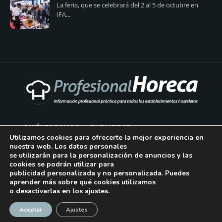
La feria, que se celebrará del 2 al 5 de octubre en
IFA...
QUIÉNES SOMOS
PUBLICIDAD
Utilizamos cookies para ofrecerte la mejor experiencia en
nuestra web. Los datos personales
AVISO LEGAL
se utilizarán para la personalización de anuncios y las
cookies se podrán utilizar para
POLÍTICA DE COOKIES
publicidad personalizada y no personalizada. Puedes
aprender más sobre qué cookies utilizamos
POLÍTICA DE PRIVACIDAD
o desactivarlas en los
ajustes
.
¡Suscríbase!
CONTACTO
Aceptar
Ajustes