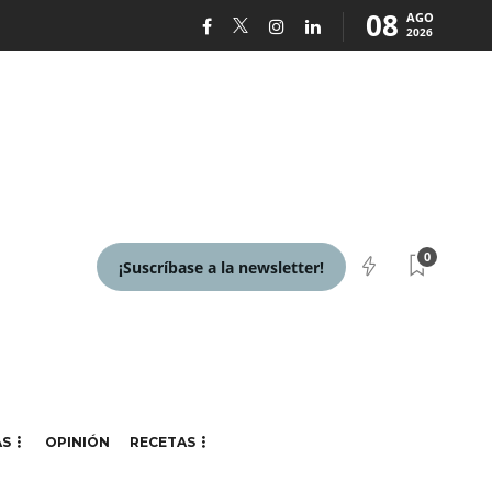
08
AGO
2026
0
¡Suscríbase a la newsletter!
AS
OPINIÓN
RECETAS