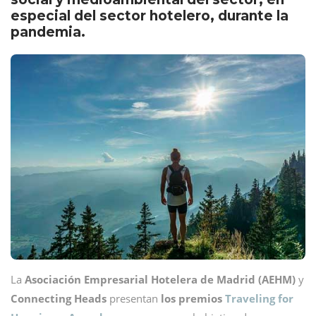
especial del sector hotelero, durante la
pandemia.
La
Asociación Empresarial Hotelera de Madrid (AEHM)
y
Connecting Heads
presentan
los premios
Traveling for