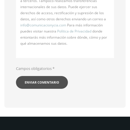
a terceros. Tampoco realizamos transferencias
internacionales de sus datos. Puede ejercer sus
derechos de acceso, rectificación y supresión de los
datos, así como otros derechos enviando un correo a
info@
comunicacionycia.com
Para más información
puedes visitar nuestra
Política de Privacidad
donde
entontarás más información sobre dónde, cómo y por
qué almacenamos sus datos.
Campos obligatorios
*