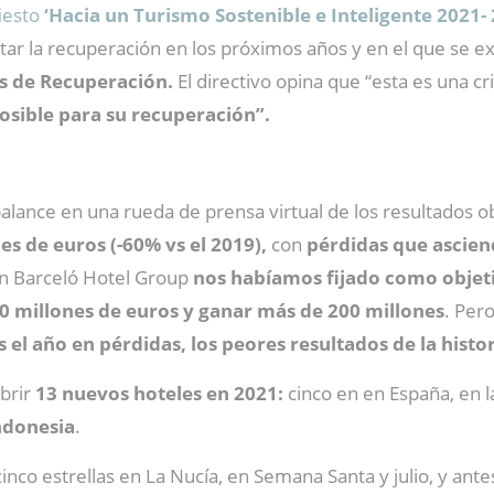
iesto
‘Hacia un Turismo Sostenible e Inteligente 2021- 
ar la recuperación en los próximos años y en el que se ex
s de Recuperación.
El directivo opina que “esta es una cr
posible para su recuperación”.
lance en una rueda de prensa virtual de los resultados obt
es de euros (-60% vs el 2019),
con
pérdidas que ascien
En Barceló Hotel Group
nos habíamos fijado como objeti
00 millones de euros y ganar más de 200 millones
. Per
 el año en pérdidas, los peores resultados de la histo
abrir
13 nuevos hoteles en 2021:
cinco en en España, en l
Indonesia
.
 cinco estrellas en La Nucía, en Semana Santa y julio, y an