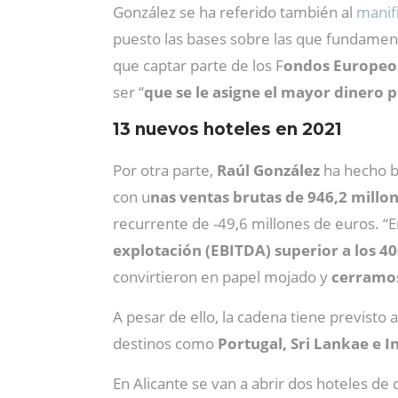
González se ha referido también al
manif
puesto las bases sobre las que fundament
que captar parte de los F
ondos Europeo
ser “
que se le asigne el mayor dinero 
13 nuevos hoteles en 2021
Por otra parte,
Raúl González
ha hecho ba
con u
nas ventas brutas de 946,2 millon
recurrente de -49,6 millones de euros. “
explotación (EBITDA) superior a los 4
convirtieron en papel mojado y
cerramos
A pesar de ello, la cadena tiene previsto 
destinos como
Portugal, Sri Lankae e 
En Alicante se van a abrir dos hoteles de