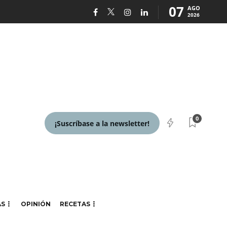
07
AGO
2026
0
¡Suscríbase a la newsletter!
AS
OPINIÓN
RECETAS