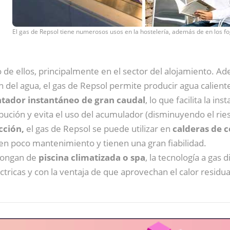
El gas de Repsol tiene numerosos usos en la hostelería, además de en los f
 de ellos, principalmente en el sector del alojamiento. 
ón del agua, el gas de Repsol permite producir agua calie
ntador instantáneo de gran caudal
, lo que facilita la i
bución y evita el uso del acumulador (disminuyendo el riesg
cción,
el gas de Repsol se puede utilizar en
calderas de 
ren poco mantenimiento y tienen una gran fiabilidad.
spongan de
piscina climatizada o spa
, la tecnología a gas
éctricas y con la ventaja de que aprovechan el calor residu