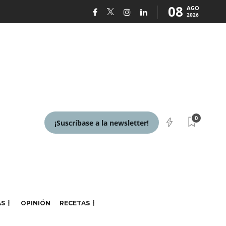
08
AGO
2026
0
¡Suscríbase a la newsletter!
AS
OPINIÓN
RECETAS