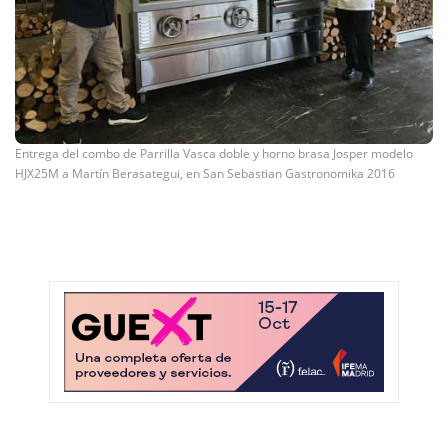
Entrega del combo de Parrilla Vasca doble y horno brasa Josper modelo
HJX25M a Martín Berasategui, en San Sebastian Gastronomika 2016