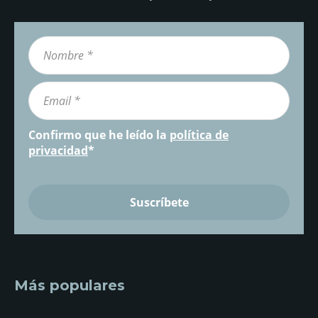
Confirmo que he leído la
política de
privacidad
*
Más populares