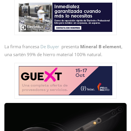
La firma francesa
De Buyer
presenta
Mineral B element
,
una sartén 99% de hierro material 100% natural.