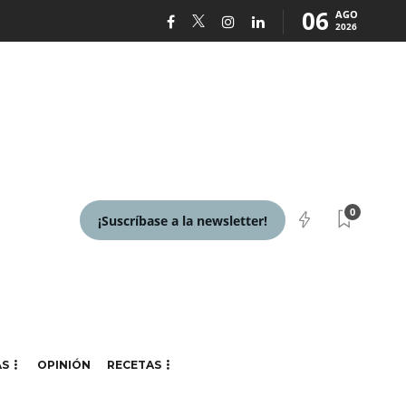
06
AGO
2026
0
¡Suscríbase a la newsletter!
AS
OPINIÓN
RECETAS