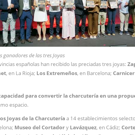
s ganadores de las tres Joyas
incias españolas han recibido las preciadas tres joyas:
Za
met
, en La Rioja;
Los Extremeños
, en Barcelona;
Carnicer
capacidad para convertir la charcutería en una propue
smo espacio.
os Joyas de la Charcutería
a 14 establecimientos selec
celona;
Museo del Cortador
y
Lavázquez
, en Cádiz;
Cort