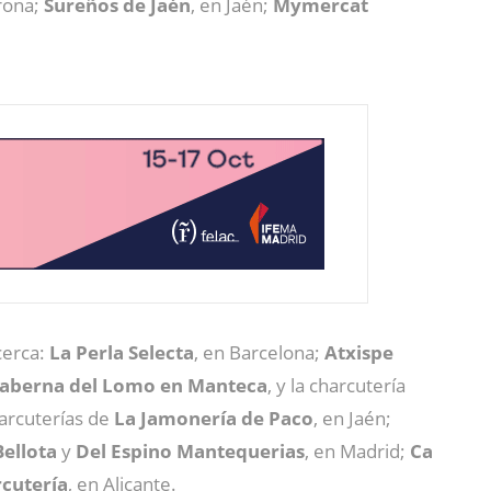
irona;
Sureños de Jaén
, en Jaén;
Mymercat
erca:
La Perla Selecta
, en Barcelona;
Atxispe
aberna del Lomo en Manteca
, y la charcutería
harcuterías de
La Jamonería de Paco
, en Jaén;
ellota
y
Del Espino Mantequerias
, en Madrid;
Ca
cutería
, en Alicante.