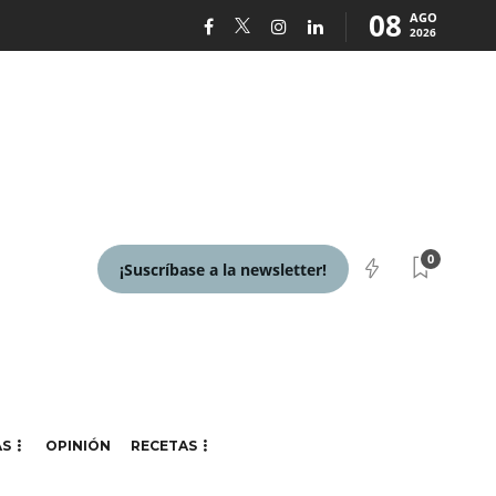
08
AGO
2026
0
¡Suscríbase a la newsletter!
AS
OPINIÓN
RECETAS