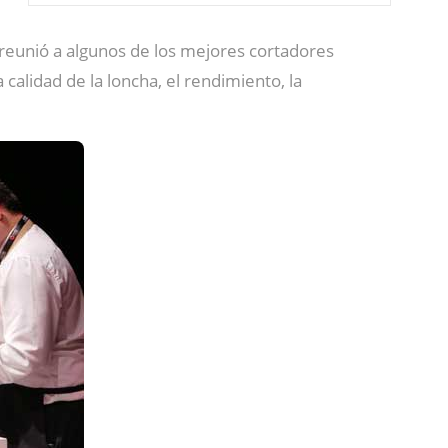
 reunió a algunos de los mejores cortadores
calidad de la loncha, el rendimiento, la