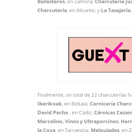
Ballesteros
, en Zamora;
Charcutería Ju
Charcutería
, en Alicante; y
La Tasajería
Finalmente, un total de 22 charcuterías 
Iberikoak
, en Bizkaia;
Carnicería Charc
David Pecho
, en Cádiz;
Cárnicas Cazan
Marcelino, Vinos y Ultraporcinos
,
Her
la Cova
, en Tarragona;
Melquiades
, en 