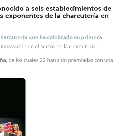
onocido a seis establecimientos de
s exponentes de la charcutería en
 charcutería que ha celebrado su primera
 innovación en el sector de la charcutería.
aña
, de los cuales 22 han sido premiadas con una