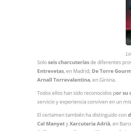
Lo
Solo
seis charcuterías
de diferentes prov
Entrevetas
, en Madrid;
De Torre Gour
Arnall Torrevalentina
, en Girona.
Todos ellos han sido reconocidos p
or su 
servicio y experiencia conviven en un mi
El certamen también ha distinguido con
d
Cal Manyet
y
Xarcuteria Adrià
, en Bar