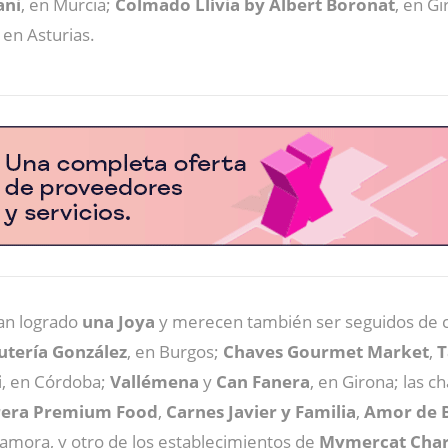
ani
, en Murcia;
Colmado Llívia by Albert Boronat
, en G
, en Asturias.
han logrado
una Joya
y merecen también ser seguidos de c
utería González
, en Burgos;
Chaves Gourmet Market
,
T
i
, en Córdoba;
Vallémena
y
Can Fanera
, en Girona; las c
rera Premium Food
,
Carnes Javier y Familia
,
Amor de B
Zamora, y otro de los establecimientos de
Mymercat Char