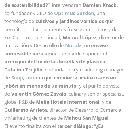
de sostenibilidad?
”, intervendrán
Damien Krack,
co-fundador y CEO de
Optimus Garden
, una
tecnología de
cultivos y jardines verticales
que
permite producir alimentos frescos, nutritivos y de
km 0 en cualquier ciudad;
Manuel López,
director de
Innovación y Desarrollo de
Notpla
,
un
envase
comestible para agua
que puede suponer el
principio del fin de las botellas de plástico
;
Catalina Trujillo
, co-fundadora y marketing manager
de
Souji
, sistema que
convierte aceite usado en
jabón en menos de un minuto
; y el punto de vista
de
Valentín Gómez Zavala
, culinary senior specialist,
global F&B de
Meliá Hotels International,
y de
Guillermo Arrieta
, director de Desarrollo Comercial
y Marketing de clientes de
Mahou San Miguel
.
El evento finaliza con el
tercer diálogo:
“
¿Es