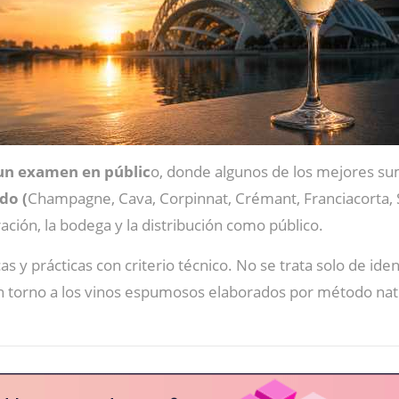
un examen en públic
o, donde algunos de los mejores s
do (
Champagne, Cava, Corpinnat, Crémant, Franciacorta, Se
ación, la bodega y la distribución como público.
y prácticas con criterio técnico. No se trata solo de ident
 en torno a los vinos espumosos elaborados por método nat