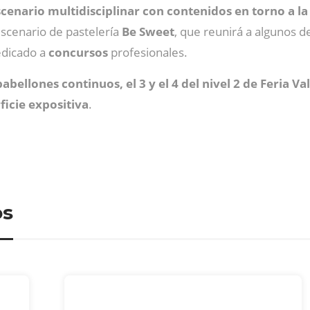
scenario multidisciplinar con contenidos en torno a l
 escenario de pastelería
Be Sweet
, que reunirá a algunos d
edicado a
concursos
profesionales.
abellones continuos, el 3 y el 4 del nivel 2 de Feria Va
icie expositiva
.
os