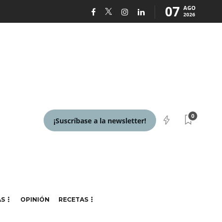
07
AGO
2026
0
¡Suscríbase a la newsletter!
AS
OPINIÓN
RECETAS