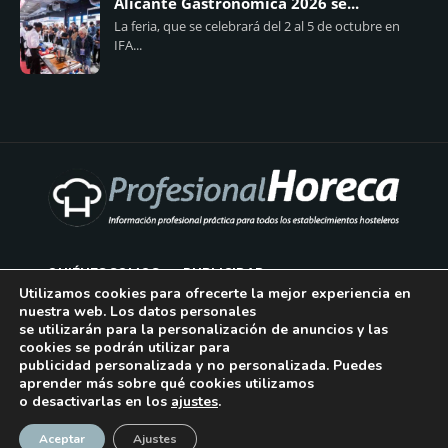
Alicante Gastronómica 2026 se...
La feria, que se celebrará del 2 al 5 de octubre en
IFA...
QUIÉNES SOMOS
PUBLICIDAD
Utilizamos cookies para ofrecerte la mejor experiencia en
nuestra web. Los datos personales
AVISO LEGAL
se utilizarán para la personalización de anuncios y las
cookies se podrán utilizar para
POLÍTICA DE COOKIES
publicidad personalizada y no personalizada. Puedes
aprender más sobre qué cookies utilizamos
POLÍTICA DE PRIVACIDAD
o desactivarlas en los
ajustes
.
¡Suscríbase!
CONTACTO
Aceptar
Ajustes