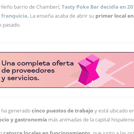
drileño barrio de Chamberí,
Tasty Poke Bar decidía en 20
 franquicia
.
La enseña acaba de abrir su
primer local en
o pasado.
s
ha generado
cinco puestos de trabajo
y está ubicado en
ocio y gastronomía
más animadas de la capital hispalens
on
catorce locales en funcionamiento
, que junto a las 