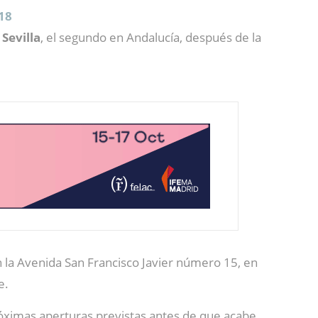
18
 Sevilla
, el segundo en Andalucía, después de la
 la Avenida San Francisco Javier número 15, en
e.
próximas aperturas previstas antes de que acabe