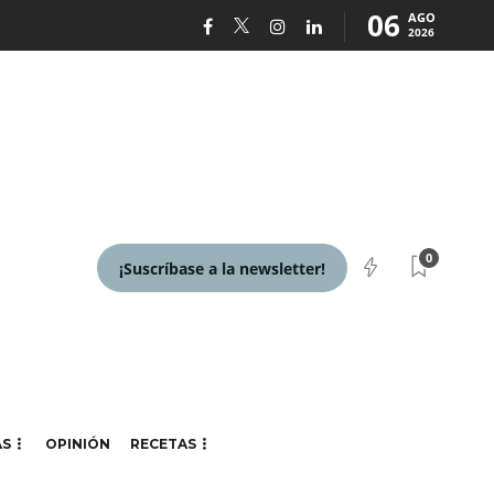
06
AGO
2026
0
¡Suscríbase a la newsletter!
AS
OPINIÓN
RECETAS