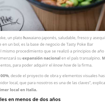
oke, un plato
h
awaiano-japonés, saludable, fresco y asequi
e en un bol, es la base de negocio de Tasty Poke Bar
 el mismo procedimiento que se realizó a principios de añ
omenzará su
expansión nacional
en el país transalpino.
M
entos, para poder adquirir el
know how
de la firma.
 100%
, desde el proyecto de obra y elementos visuales has
or local, que para nosotros es una de las claves”, explic
imer local en Italia.
cales en menos de dos años