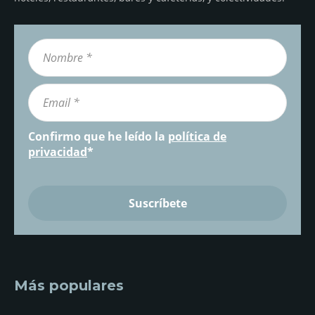
Confirmo que he leído la
política de
privacidad
*
Más populares