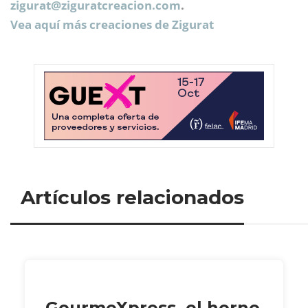
zigurat@
ziguratcreacion.com
.
Vea aquí más creaciones de Zigurat
Artículos relacionados
GourmeXpress, el horno