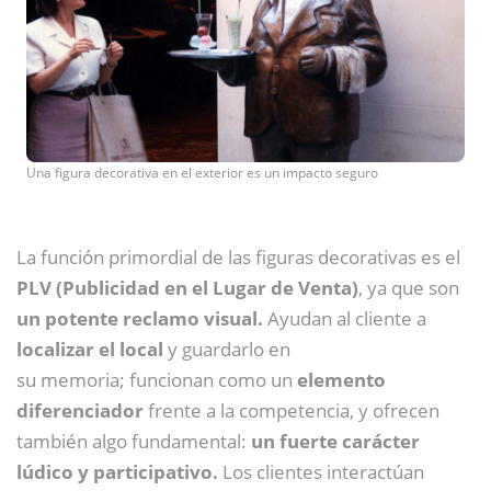
Una figura decorativa en el exterior es un impacto seguro
La función primordial de las figuras decorativas es el
PLV (Publicidad en el Lugar de Venta)
, ya que son
un potente reclamo visual.
Ayudan al cliente a
localizar el local
y guardarlo en
su memoria; funcionan como un
elemento
diferenciador
frente a la competencia, y ofrecen
también algo fundamental:
un fuerte carácter
lúdico y participativo.
Los clientes interactúan