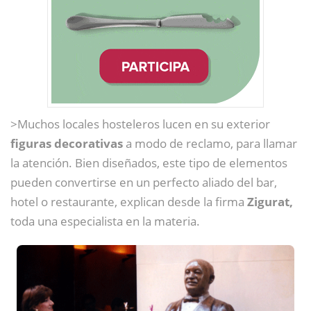
>Muchos locales hosteleros lucen en su exterior
figuras decorativas
a modo de reclamo, para llamar
la atención. Bien diseñados, este tipo de elementos
pueden convertirse en un perfecto aliado del bar,
hotel o restaurante, explican desde la firma
Zigurat,
toda una especialista en la materia.