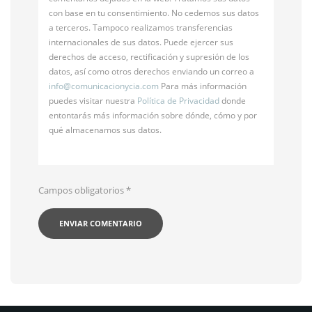
con base en tu consentimiento. No cedemos sus datos
a terceros. Tampoco realizamos transferencias
internacionales de sus datos. Puede ejercer sus
derechos de acceso, rectificación y supresión de los
datos, así como otros derechos enviando un correo a
info@
comunicacionycia.com
Para más información
puedes visitar nuestra
Política de Privacidad
donde
entontarás más información sobre dónde, cómo y por
qué almacenamos sus datos.
Campos obligatorios
*