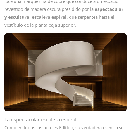
luce una marquesina de cobre que conduce a un espacio
revestido de madera oscura presidido por la
espectacular
y escultural escalera espiral
, que serpentea hasta el
vestíbulo de la planta baja superior.
La espectacular escalera espiral
Como en todos los hoteles Edition, su verdadera esencia se